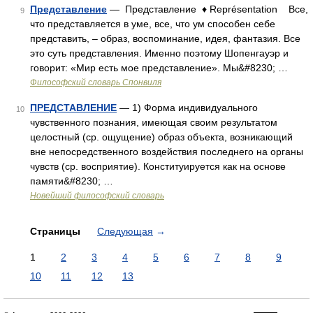
Представление
— Представление ♦ Représentation Все,
9
что представляется в уме, все, что ум способен себе
представить, – образ, воспоминание, идея, фантазия. Все
это суть представления. Именно поэтому Шопенгауэр и
говорит: «Мир есть мое представление». Мы&#8230; …
Философский словарь Спонвиля
ПРЕДСТАВЛЕНИЕ
— 1) Форма индивидуального
10
чувственного познания, имеющая своим результатом
целостный (ср. ощущение) образ объекта, возникающий
вне непосредственного воздействия последнего на органы
чувств (ср. восприятие). Конституируется как на основе
памяти&#8230; …
Новейший философский словарь
Страницы
Следующая
→
1
2
3
4
5
6
7
8
9
10
11
12
13